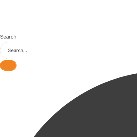
Search
S
e
a
r
c
h
f
o
r
: