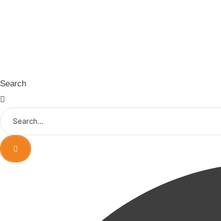
Search
S
e
a
r
c
h
f
o
r
: