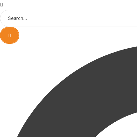
S
e
a
r
c
h
f
o
r
: