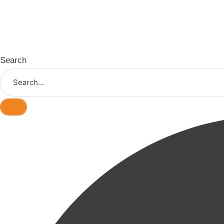
Search
S
e
a
r
c
h
f
o
r
: